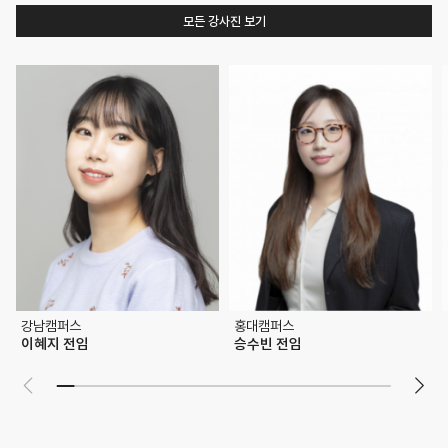
모든 강사진 보기
강남캠퍼스
홍대캠퍼스
이혜지
전임
승수빈
전임