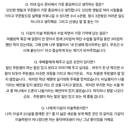
Q. 미대 입시 준비에서 가장 중요하다고 생각하는 점은?
단단한 멘탈과 꾸준함이 가장 중요하다고 생각합니다. 단단한 멘탈로 여러 시험들을
거치고 꾸준함으로 실력을 키워나갈 수 있다면 수시 6관왕, 정시 3관왕은 어려운 일도
아니라고 생각해요. 그리고 선생님 말 잘 듣는 거!
Q. 다같이 미술 학원에서 수업 하면서 가장 기억에 남는 일은?
여름방학 특강 때 일정이 안 맞아서 원래 2타임씩 하던 수업을 일주일 동안 3타임씩
했던 적이 있는데요, 그때 진짜 너무 힘들어서 '내 인생에 정시따위는 없다, 무조건 수
시에 붙는다!!!' 라고 결심하게 되는 계기가 되어주었습니다.
Q. 후배들에게 해주고 싶은 조언이 있다면?
일단 주원쌤이 하는 말은 믿고 보라고 이야기해 주고 싶네요... 여우가 천 년 묵으면 사
람이 되듯이 주원쌤도 비슷한 과정을 거치고 계시거든요... 저도 처음엔 주원쌤의 말 믿
지 않았습니다... 하지만 작년 계명대 실기대회 주제를 맞히셨습니다. 비닐봉지가 나올
거라는 예언을 믿지 않았던 저는 큰 코를 다치고 말았죠... 하지만 무지한 저는 서울 학
교 중 하나에서 드론이 나올거라는 예언마저 믿지 않았습니다. 하지마나 정말 나오더
군요... 주원쌤이 하는 말은 일단 믿고 보는 게 좋을 겁니다...
Q. 나에게 다같이 미술학원이란?
나의 19살과 20살을 함께한 곳? 좀 더 넓은 세상을 보게 해준 곳인 것 같아요. 다같이
미술학원이 아니었다면 저는 동덕여대생이 아닌 그냥 똥이었을 거예요.