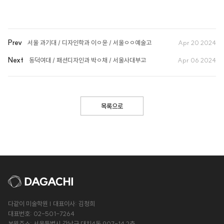
Prev
서울 과기대 / 디자인학과 이ㅇ윤 / 서울ㅇㅇ예술고
Apr 20 2024
Next
동덕여대 / 패션디자인과 박ㅇ채 / 서울사대부고
Apr 06 2024
목록으로
다같이 미술학원 | 대표이사: 김청희
대표번호: 02-501-7264
본원주소: 서울특별시 강남구 대치4동 907-14 2층