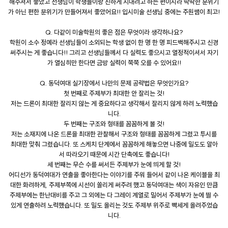
해주셔서 좋았고 선생님이 학생들이랑 친하게 지내려고 하는 편이시라 딱딱한 분위기
가 아닌 편한 분위기가 만들어져서 좋았어요!! 입시미술 선생님 중에는 주원쌤이 최고!
Q. 다같이 미술학원의 좋은 점은 무엇이라 생각하나요?
학원이 소수 정예라 선생님들이 소외되는 학생 없이 한 명 한 명 피드백해주시고 신경
써주시는 게 좋습니다!! 그리고 선생님들께서 다 실력도 좋으시고 열정적이셔서 자기
가 열심히만 한다면 금방 실력이 쭉쭉 오를 수 있어요!!
Q. 동덕여대 실기장에서 나만의 문제 공략법은 무엇인가요?
첫 번째로 주제부가 최대한 안 잘리는 것!
저는 드론이 최대한 잘리지 않는 게 중요하다고 생각해서 잘리지 않게 하려 노력했습
니다.
두 번째는 구조와 형태를 꼼꼼하게 볼 것!
저는 소재지에 나온 드론을 최대한 관찰해서 구조와 형태를 꼼꼼하게 그렸고 투시를
최대한 맞춰 그렸습니다. 또 스케치 단계에서 꼼꼼하게 해놓으면 나중에 밀도도 알아
서 따라오기 때문에 시간 단축에도 좋습니다!
세 번째는 무슨 수를 써서든 주제부가 눈에 띄게 할 것!
어디선가 동덕여대가 연출을 좋아한다는 이야기를 주워 들어서 같이 나온 케이블을 최
대한 화려하게, 주제부쪽에 시선이 쏠리게 써주려 했고 동덕여대는 색이 자유인 만큼
주제부에는 한난대비를 주고 그 외에는 다 그레이 계열로 밀어서 주제부가 눈에 띌 수
있게 연출하려 노력했습니다. 또 밀도 올리는 것도 주제부 위주로 빡세게 올려주었습
니다.