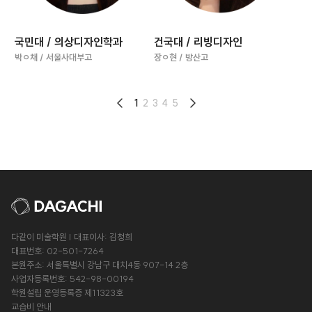
국민대 / 의상디자인학과
건국대 / 리빙디자인
박ㅇ채 / 서울사대부고
장ㅇ현 / 방산고
1
2
3
4
5
다같이 미술학원 | 대표이사: 김청희
대표번호: 02-501-7264
본원주소: 서울특별시 강남구 대치4동 907-14 2층
사업자등록번호: 542-98-00194
학원설립 운영등록증 제11323호
교습비 안내